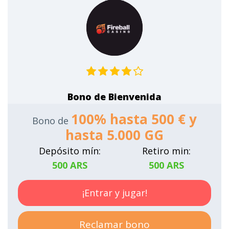
Bono de Bienvenida
100% hasta 500 € y
Bono de
hasta 5.000 GG
Depósito mín:
Retiro min:
500 ARS
500 ARS
¡Entrar y jugar!
Reclamar bono