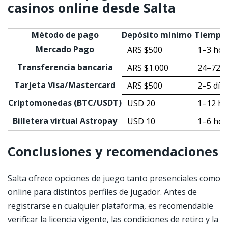
casinos online desde Salta
Método de pago
Depósito mínimo
Tiempo 
Mercado Pago
ARS $500
1–3 hor
Transferencia bancaria
ARS $1.000
24–72 h
Tarjeta Visa/Mastercard
ARS $500
2–5 días
Criptomonedas (BTC/USDT)
USD 20
1–12 ho
Billetera virtual Astropay
USD 10
1–6 hor
Conclusiones y recomendaciones
Salta ofrece opciones de juego tanto presenciales como
online para distintos perfiles de jugador. Antes de
registrarse en cualquier plataforma, es recomendable
verificar la licencia vigente, las condiciones de retiro y la