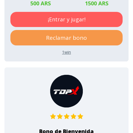
500 ARS
1500 ARS
¡Entrar y jugar!
Reclamar bono
1win
Bono de Bienvenida