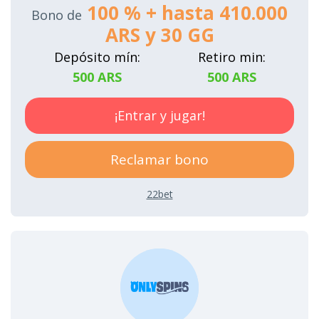
100 % + hasta 410.000
Bono de
ARS y 30 GG
Depósito mín:
Retiro min:
500 ARS
500 ARS
¡Entrar y jugar!
Reclamar bono
22bet