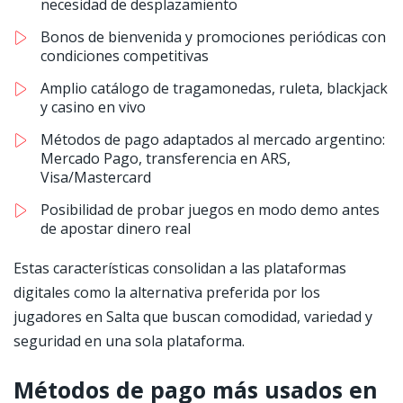
necesidad de desplazamiento
Bonos de bienvenida y promociones periódicas con
condiciones competitivas
Amplio catálogo de tragamonedas, ruleta, blackjack
y casino en vivo
Métodos de pago adaptados al mercado argentino:
Mercado Pago, transferencia en ARS,
Visa/Mastercard
Posibilidad de probar juegos en modo demo antes
de apostar dinero real
Estas características consolidan a las plataformas
digitales como la alternativa preferida por los
jugadores en Salta que buscan comodidad, variedad y
seguridad en una sola plataforma.
Métodos de pago más usados en