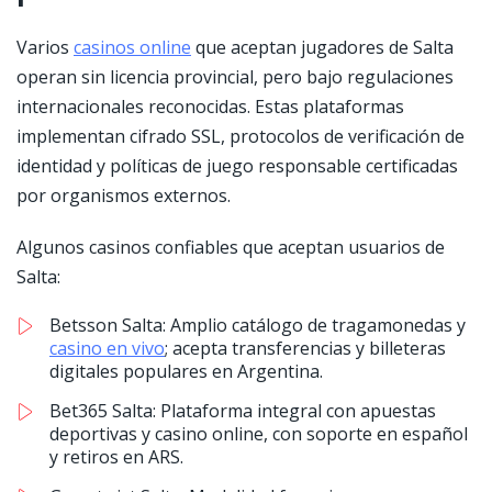
Varios
casinos online
que aceptan jugadores de Salta
operan sin licencia provincial, pero bajo regulaciones
internacionales reconocidas. Estas plataformas
implementan cifrado SSL, protocolos de verificación de
identidad y políticas de juego responsable certificadas
por organismos externos.
Algunos casinos confiables que aceptan usuarios de
Salta:
Betsson Salta: Amplio catálogo de tragamonedas y
casino en vivo
; acepta transferencias y billeteras
digitales populares en Argentina.
Bet365 Salta: Plataforma integral con apuestas
deportivas y casino online, con soporte en español
y retiros en ARS.