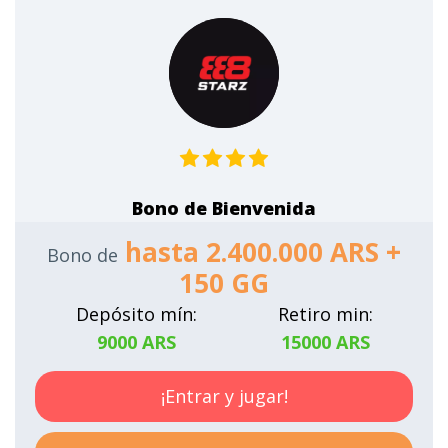
Bono de Bienvenida
hasta 2.400.000 ARS +
Bono de
150 GG
Depósito mín:
Retiro min:
9000 ARS
15000 ARS
¡Entrar y jugar!