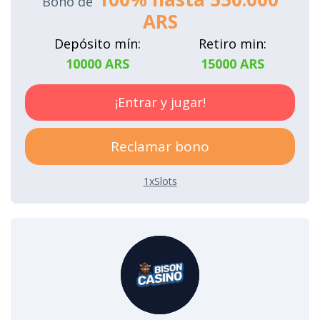
Bono de
ARS
Depósito mín:
Retiro min:
10000 ARS
15000 ARS
¡Entrar y jugar!
Reclamar bono
1xSlots