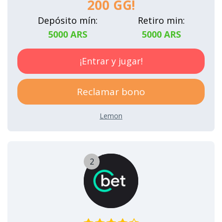
200 GG!
Depósito mín:
Retiro min:
5000 ARS
5000 ARS
¡Entrar y jugar!
Reclamar bono
Lemon
2