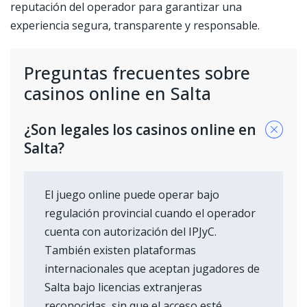
reputación del operador para garantizar una
experiencia segura, transparente y responsable.
Preguntas frecuentes sobre
casinos online en Salta
¿Son legales los casinos online en
Salta?
El juego online puede operar bajo
regulación provincial cuando el operador
cuenta con autorización del IPJyC.
También existen plataformas
internacionales que aceptan jugadores de
Salta bajo licencias extranjeras
reconocidas, sin que el acceso esté