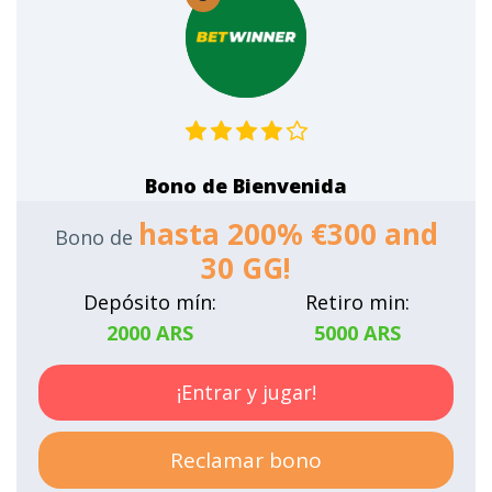
Bono de Bienvenida
hasta 200% €300 and
Bono de
30 GG!
Depósito mín:
Retiro min:
2000 ARS
5000 ARS
¡Entrar y jugar!
Reclamar bono