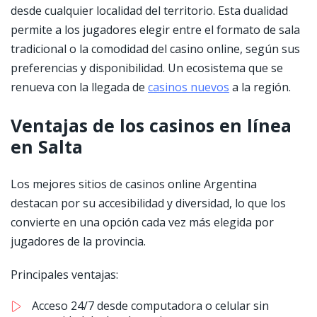
desde cualquier localidad del territorio. Esta dualidad
permite a los jugadores elegir entre el formato de sala
tradicional o la comodidad del casino online, según sus
preferencias y disponibilidad. Un ecosistema que se
renueva con la llegada de
casinos nuevos
a la región.
Ventajas de los casinos en línea
en Salta
Los mejores sitios de casinos online Argentina
destacan por su accesibilidad y diversidad, lo que los
convierte en una opción cada vez más elegida por
jugadores de la provincia.
Principales ventajas:
Acceso 24/7 desde computadora o celular sin