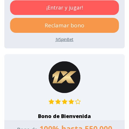
¡Entrar y jugar!
Reclamar bono
JVSpinBet
Bono de Bienvenida
100% hasta 550.000