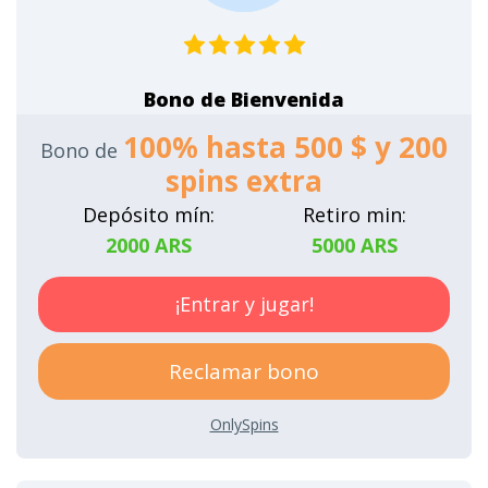
Bono de Bienvenida
100% hasta 500 $ y 200
Bono de
spins extra
Depósito mín:
Retiro min:
2000 ARS
5000 ARS
¡Entrar y jugar!
Reclamar bono
OnlySpins