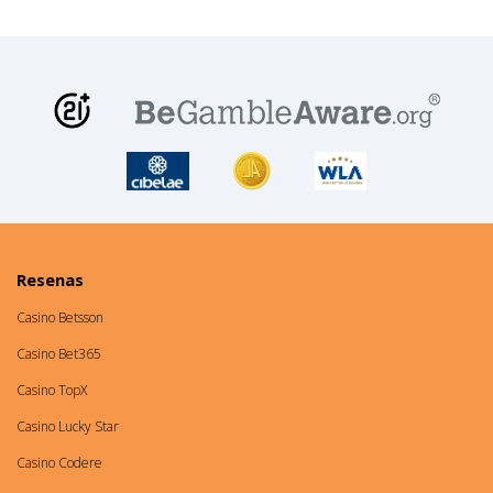
Resenas
Casino Betsson
Casino Bet365
Casino TopX
Casino Lucky Star
Casino Codere