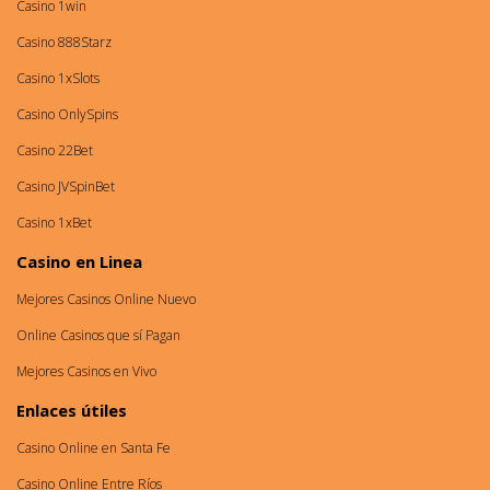
Casino 1win
Casino 888Starz
Casino 1xSlots
Casino OnlySpins
Casino 22Bet
Casino JVSpinBet
Casino 1xBet
Casino en Linea
Mejores Casinos Online Nuevo
Online Casinos que sí Pagan
Mejores Casinos en Vivo
Enlaces útiles
Casino Online en Santa Fe
Casino Online Entre Ríos