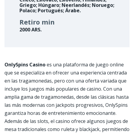
Griego
;
Húngaro
;
Neerlandés
;
Noruego
;
Polaco
;
Portugués
;
Árabe
.
Retiro min
2000 ARS.
OnlySpins Casino
es una plataforma de juego online
que se especializa en ofrecer una experiencia centrada
en las tragamonedas, pero con una oferta variada que
incluye los juegos más populares de casino. Con una
amplia gama de tragamonedas, desde las clásicas hasta
las más modernas con jackpots progresivos, OnlySpins
garantiza horas de entretenimiento emocionante.
Además de las slots, el casino ofrece algunos juegos de
mesa tradicionales como ruleta y blackjack, permitiendo