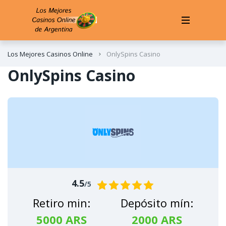
Los Mejores Casinos Online
OnlySpins Casino
OnlySpins Casino
4.5
/5
Retiro min:
Depósito mín:
5000 ARS
2000 ARS