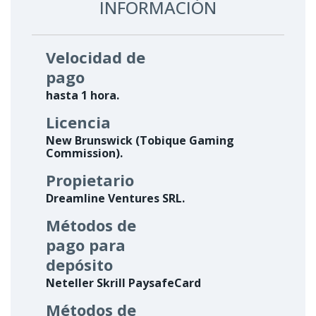
INFORMACIÓN
Velocidad de
pago
hasta 1 hora.
Licencia
New Brunswick (Tobique Gaming
Commission).
Propietario
Dreamline Ventures SRL.
Métodos de
pago para
depósito
Neteller
Skrill
PaysafeCard
Métodos de